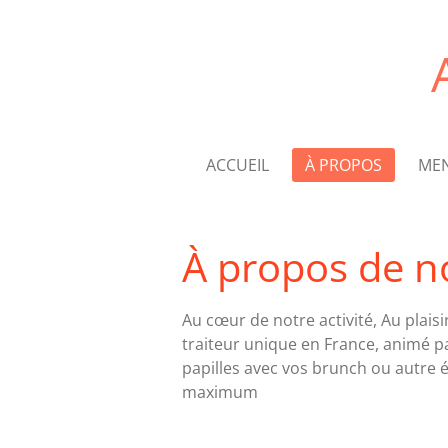
Passer
au
contenu
principal
ACCUEIL
À PROPOS
ME
À propos de n
Au cœur de notre activité, Au plai
traiteur unique en France, animé p
papilles avec vos brunch ou autre 
maximum